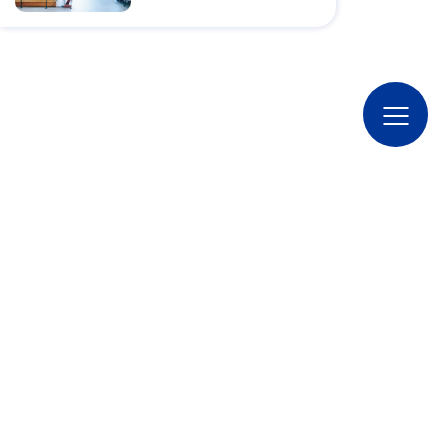
地域ならではの価値を発見・再編
集し、新しい話題にして届ける。
企画百貨はコミュニケーション領
域の支援を通して、新しい話題が
生まれ続ける地域づくりに取り組
んでいます。