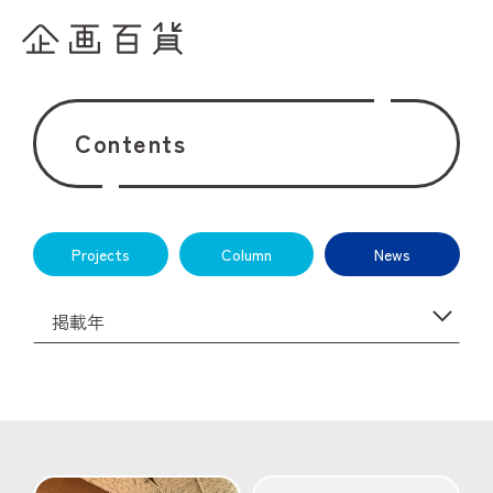
Contents
Projects
Column
News
掲載年